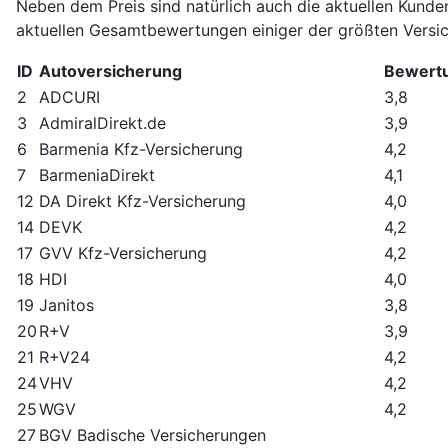
Neben dem Preis sind natürlich auch die aktuellen Kunde
aktuellen Gesamtbewertungen einiger der größten Versic
ID
Autoversicherung
Bewert
2
ADCURI
3,8
3
AdmiralDirekt.de
3,9
6
Barmenia Kfz-Versicherung
4,2
7
BarmeniaDirekt
4,1
12
DA Direkt Kfz-Versicherung
4,0
14
DEVK
4,2
17
GVV Kfz-Versicherung
4,2
18
HDI
4,0
19
Janitos
3,8
20
R+V
3,9
21
R+V24
4,2
24
VHV
4,2
25
WGV
4,2
27
BGV Badische Versicherungen