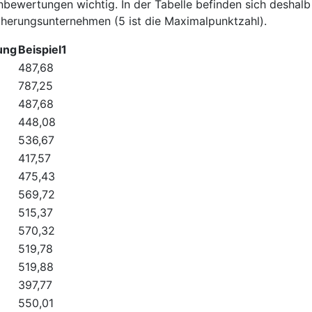
nbewertungen wichtig. In der Tabelle befinden sich deshal
herungsunternehmen (5 ist die Maximalpunktzahl).
ung
Beispiel1
487,68
787,25
487,68
448,08
536,67
417,57
475,43
569,72
515,37
570,32
519,78
519,88
397,77
550,01